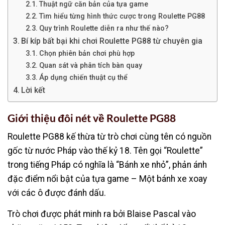
Thuật ngữ căn bản của tựa game
Tìm hiểu từng hình thức cược trong Roulette PG88
Quy trình Roulette diễn ra như thế nào?
Bí kíp bất bại khi chơi Roulette PG88 từ chuyên gia
Chọn phiên bản chơi phù hợp
Quan sát và phân tích bàn quay
Áp dụng chiến thuật cụ thể
Lời kết
Giới thiệu đôi nét về Roulette PG88
Roulette PG88 kế thừa từ trò chơi cùng tên có nguồn
gốc từ nước Pháp vào thế kỷ 18. Tên gọi “Roulette”
trong tiếng Pháp có nghĩa là “Bánh xe nhỏ”, phản ánh
đặc điểm nổi bật của tựa game – Một bánh xe xoay
với các ô được đánh dấu.
Trò chơi được phát minh ra bởi Blaise Pascal vào