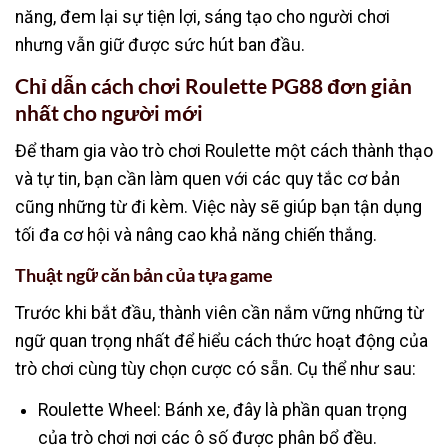
năng, đem lại sự tiện lợi, sáng tạo cho người chơi
nhưng vẫn giữ được sức hút ban đầu.
Chỉ dẫn cách chơi Roulette PG88
đơn giản
nhất cho người mới
Để tham gia vào trò chơi Roulette một cách thành thạo
và tự tin, bạn cần làm quen với các quy tắc cơ bản
cũng những từ đi kèm. Việc này sẽ giúp bạn tận dụng
tối đa cơ hội và nâng cao khả năng chiến thắng.
Thuật ngữ căn bản của tựa game
Trước khi bắt đầu, thành viên cần nắm vững những từ
ngữ quan trọng nhất để hiểu cách thức hoạt động của
trò chơi cùng tùy chọn cược có sẵn. Cụ thể như sau:
Roulette Wheel: Bánh xe, đây là phần quan trọng
của trò chơi nơi các ô số được phân bổ đều.