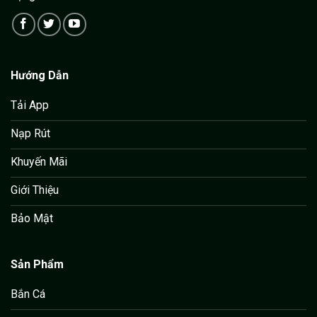
Hướng Dẫn
Tải App
Nạp Rút
Khuyến Mãi
Giới Thiệu
Bảo Mật
Sản Phẩm
Bắn Cá