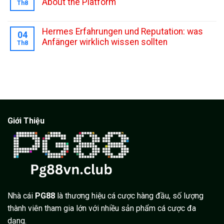
About the Platform
Th8
CL:
обзор
evaluación
и
Không
práctica
репутация
có
del
бренда
bình
Hermes Erfahrungen und Reputation: was
bono
04
luận
sin
Anfänger wirklich wissen sollten
ở
Th8
depósito
Golden
Không
Reels:
có
What
bình
Beginners
luận
Should
ở
Know
Hermes
About
Erfahrungen
the
und
Platform
Reputation:
was
Giới Thiệu
Anfänger
wirklich
wissen
sollten
Nhà cái
PG88
là thương hiệu cá cược hàng đầu, số lượng
thành viên tham gia lớn với nhiều sản phẩm cá cược đa
dạng.