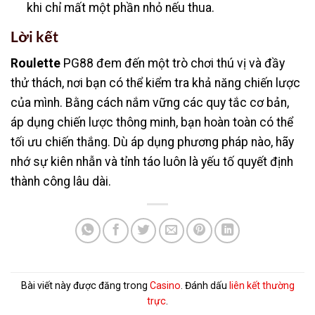
khi chỉ mất một phần nhỏ nếu thua.
Lời kết
Roulette
PG88 đem đến một trò chơi thú vị và đầy
thử thách, nơi bạn có thể kiểm tra khả năng chiến lược
của mình. Bằng cách nắm vững các quy tắc cơ bản,
áp dụng chiến lược thông minh, bạn hoàn toàn có thể
tối ưu chiến thắng. Dù áp dụng phương pháp nào, hãy
nhớ sự kiên nhẫn và tỉnh táo luôn là yếu tố quyết định
thành công lâu dài.
Bài viết này được đăng trong
Casino
. Đánh dấu
liên kết thường
trực
.