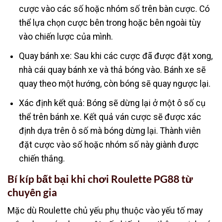
cược vào các số hoặc nhóm số trên bàn cược. Có
thể lựa chọn cược bên trong hoặc bên ngoài tùy
vào chiến lược của mình.
Quay bánh xe: Sau khi các cược đã được đặt xong,
nhà cái quay bánh xe và thả bóng vào. Bánh xe sẽ
quay theo một hướng, còn bóng sẽ quay ngược lại.
Xác định kết quả: Bóng sẽ dừng lại ở một ô số cụ
thể trên bánh xe. Kết quả ván cược sẽ được xác
định dựa trên ô số mà bóng dừng lại. Thành viên
đặt cược vào số hoặc nhóm số này giành được
chiến thắng.
Bí kíp bất bại khi chơi Roulette PG88
từ
chuyên gia
Mặc dù Roulette chủ yếu phụ thuộc vào yếu tố may