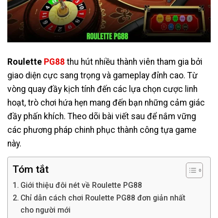
Roulette
PG88
thu hút nhiều thành viên tham gia bởi
giao diện cực sang trọng và gameplay đỉnh cao. Từ
vòng quay đầy kịch tính đến các lựa chọn cược linh
hoạt, trò chơi hứa hẹn mang đến bạn những cảm giác
đầy phấn khích. Theo dõi bài viết sau để nắm vững
các phương pháp chinh phục thành công tựa game
này.
Tóm tắt
Giới thiệu đôi nét về Roulette PG88
Chỉ dẫn cách chơi Roulette PG88 đơn giản nhất
cho người mới