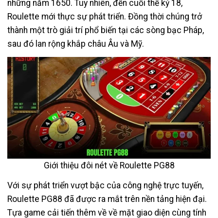
những năm 1650. Tuy nhiên, đến cuối thế kỷ 18,
Roulette mới thực sự phát triển. Đồng thời chúng trở
thành một trò giải trí phổ biến tại các sòng bạc Pháp,
sau đó lan rộng khắp châu Âu và Mỹ.
Giới thiệu đôi nét về Roulette PG88
Với sự phát triển vượt bậc của công nghệ trực tuyến,
Roulette PG88 đã được ra mắt trên nền tảng hiện đại.
Tựa game cải tiến thêm về về mặt giao diện cùng tính