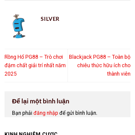
SILVER
Rồng Hổ PG88 – Trò chơi
Blackjack PG88 – Toàn bộ
đậm chất giải trí nhất năm
chiêu thức hữu ích cho
2025
thành viên
Để lại một bình luận
Bạn phải
đăng nhập
để gửi bình luận.
KINH NGHIỆM CƯỢC