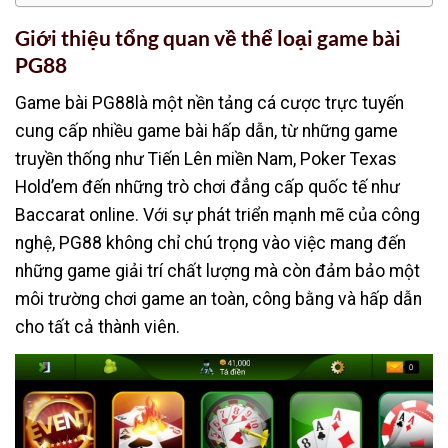
Giới thiệu tổng quan về thể loại game bài
PG88
Game bài PG88là một nền tảng cá cược trực tuyến
cung cấp nhiều game bài hấp dẫn, từ những game
truyền thống như Tiến Lên miền Nam, Poker Texas
Hold’em đến những trò chơi đẳng cấp quốc tế như
Baccarat online. Với sự phát triển mạnh mẽ của công
nghệ, PG88 không chỉ chú trọng vào việc mang đến
những game giải trí chất lượng mà còn đảm bảo một
môi trường chơi game an toàn, công bằng và hấp dẫn
cho tất cả thành viên.