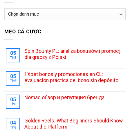
KINH
NGHIỆM
CƯỢC
MẸO CÁ CƯỢC
Spin Bounty PL: analiza bonusów i promocji
05
dla graczy z Polski
Th8
Không
có
bình
1Xbet bonos y promociones en CL:
05
luận
evaluación práctica del bono sin depósito
ở
Th8
Spin
Không
Bounty
có
PL:
bình
analiza
Nomad обзор и репутация бренда
05
luận
bonusów
ở
Th8
i
Không
1Xbet
promocji
có
bonos
dla
bình
y
graczy
luận
promociones
Golden Reels: What Beginners Should Know
ở
z
04
en
Nomad
Polski
About the Platform
Th8
CL:
обзор