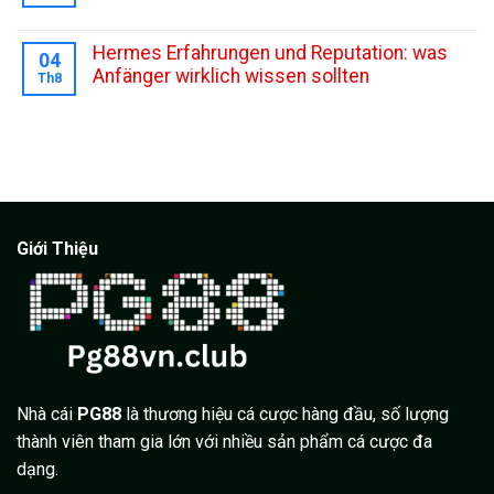
evaluación
и
Không
práctica
репутация
có
del
бренда
bình
Hermes Erfahrungen und Reputation: was
bono
04
luận
sin
Anfänger wirklich wissen sollten
ở
Th8
depósito
Golden
Không
Reels:
có
What
bình
Beginners
luận
Should
ở
Know
Hermes
About
Erfahrungen
the
und
Platform
Reputation:
was
Giới Thiệu
Anfänger
wirklich
wissen
sollten
Nhà cái
PG88
là thương hiệu cá cược hàng đầu, số lượng
thành viên tham gia lớn với nhiều sản phẩm cá cược đa
dạng.